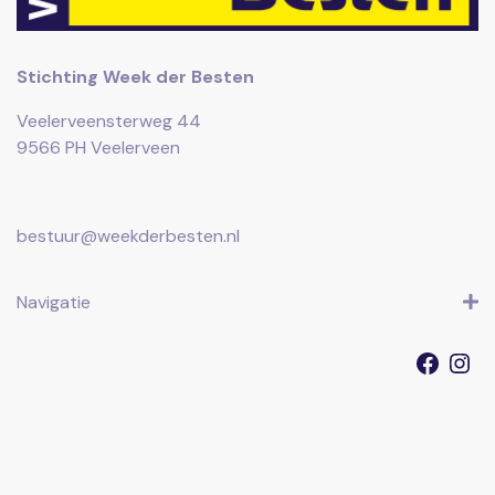
Stichting Week der Besten
Veelerveensterweg 44
9566 PH Veelerveen
bestuur@weekderbesten.nl
Navigatie
Faceb
I