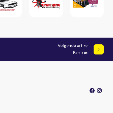
Volgende artikel
Kermis
Faceboo
Inst