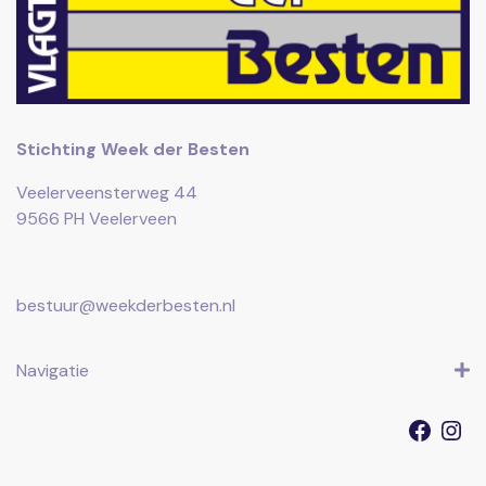
Stichting Week der Besten
Veelerveensterweg 44
9566 PH Veelerveen
bestuur@weekderbesten.nl
Navigatie
Faceb
I