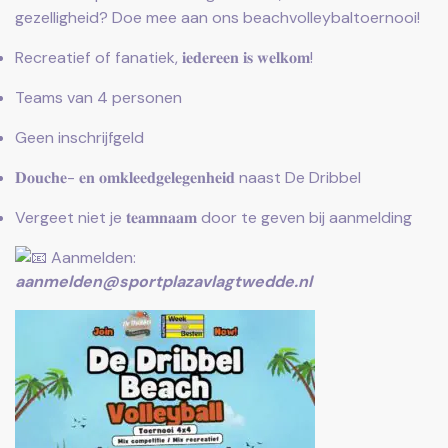
gezelligheid? Doe mee aan ons beachvolleybaltoernooi!
Recreatief of fanatiek, 𝐢𝐞𝐝𝐞𝐫𝐞𝐞𝐧 𝐢𝐬 𝐰𝐞𝐥𝐤𝐨𝐦!
Teams van 4 personen
Geen inschrijfgeld
𝐃𝐨𝐮𝐜𝐡𝐞- 𝐞𝐧 𝐨𝐦𝐤𝐥𝐞𝐞𝐝𝐠𝐞𝐥𝐞𝐠𝐞𝐧𝐡𝐞𝐢𝐝 naast De Dribbel
Vergeet niet je 𝐭𝐞𝐚𝐦𝐧𝐚𝐚𝐦 door te geven bij aanmelding
Aanmelden:
aanmelden@sportplazavlagtwedde.nl