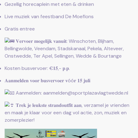
Gezellig horecaplein met eten & drinken
Live muziek van feestband De Moeflons
Gratis entree
𝐕𝐞𝐫𝐯𝐨𝐞𝐫 𝐦𝐨𝐠𝐞𝐥𝐢𝐣𝐤 𝐯𝐚𝐧𝐮𝐢𝐭: Winschoten, Blijham,
Bellingwolde, Veendam, Stadskanaal, Pekela, Alteveer,
Onstwedde, Ter Apel, Sellingen, Wedde & Bourtange
Kosten busvervoer: €𝟏𝟓,- 𝐩.𝐩.
𝐀𝐚𝐧𝐦𝐞𝐥𝐝𝐞𝐧 𝐯𝐨𝐨𝐫 𝐛𝐮𝐬𝐯𝐞𝐫𝐯𝐨𝐞𝐫 𝐯óó𝐫 𝟏𝟓 𝐣𝐮𝐥𝐢
Aanmelden: aanmelden@sportplazavlagtwedde.nl
𝐓𝐫𝐞𝐤 𝐣𝐞 𝐥𝐞𝐮𝐤𝐬𝐭𝐞 𝐬𝐭𝐫𝐚𝐧𝐝𝐨𝐮𝐭𝐟𝐢𝐭 𝐚𝐚𝐧, verzamel je vrienden
en maak je klaar voor een dag vol actie, zon, muziek en
zomerplezier!