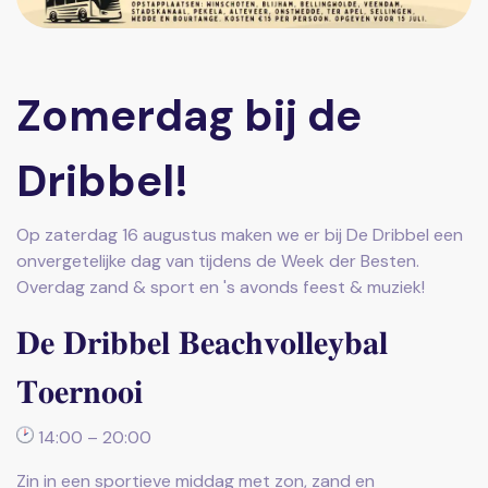
Zomerdag bij de
Dribbel!
Op zaterdag 16 augustus maken we er bij De Dribbel een
onvergetelijke dag van tijdens de Week der Besten.
Overdag zand & sport en 's avonds feest & muziek!
𝐃𝐞 𝐃𝐫𝐢𝐛𝐛𝐞𝐥 𝐁𝐞𝐚𝐜𝐡𝐯𝐨𝐥𝐥𝐞𝐲𝐛𝐚𝐥
𝐓𝐨𝐞𝐫𝐧𝐨𝐨𝐢
14:00 – 20:00
Zin in een sportieve middag met zon, zand en