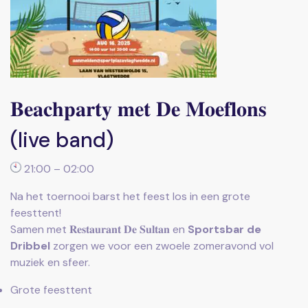
𝐁𝐞𝐚𝐜𝐡𝐩𝐚𝐫𝐭𝐲 𝐦𝐞𝐭 𝐃𝐞 𝐌𝐨𝐞𝐟𝐥𝐨𝐧𝐬
(live band)
21:00 – 02:00
Na het toernooi barst het feest los in een grote
feesttent!
Samen met 𝐑𝐞𝐬𝐭𝐚𝐮𝐫𝐚𝐧𝐭 𝐃𝐞 𝐒𝐮𝐥𝐭𝐚𝐧 en
Sportsbar de
Dribbel
zorgen we voor een zwoele zomeravond vol
muziek en sfeer.
Grote feesttent