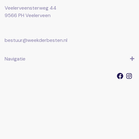
Veelerveensterweg 44
9566 PH Veelerveen
bestuur@weekderbesten.nl
Navigatie
Faceb
I