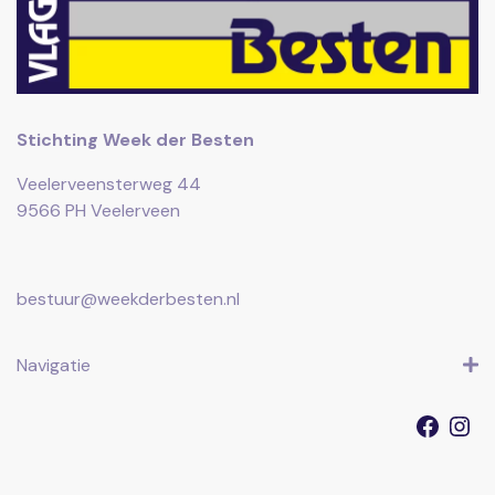
Stichting Week der Besten
Veelerveensterweg 44
9566 PH Veelerveen
bestuur@weekderbesten.nl
Navigatie
Faceb
I