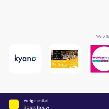
We wil
Vorige artikel
Boels Bouw