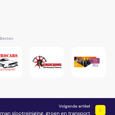
Besten.
Volgende artikel
man slootreiniging, groen en transport