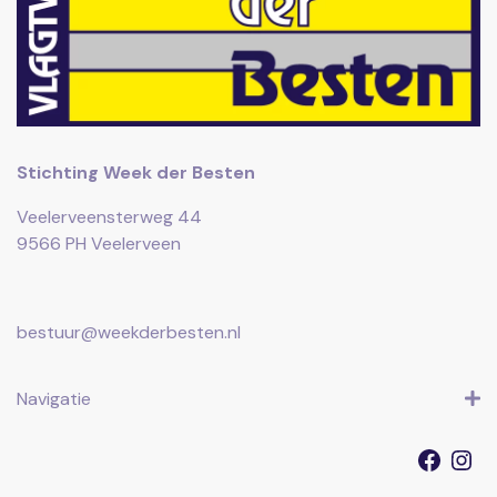
Stichting Week der Besten
Veelerveensterweg 44
9566 PH Veelerveen
bestuur@weekderbesten.nl
Navigatie
Faceb
I